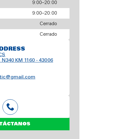
9:00–20:00
9:00–20:00
Cerrado
Cerrado
DDRESS
CS
 N340 KM 1160 - 43006
tic@gmail.com
TÁCTANOS