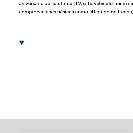
aniversario de su última ITV, si tu vehículo tiene 
comprobaciones básicas como el líquido de frenos, lo
4 buenas razones para
comprar neumáticos
premium
Neumáticos de invierno
en verano