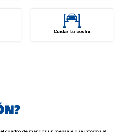
Cuidar tu coche
ÓN?
n el cuadro de mandos un mensaje que informa al