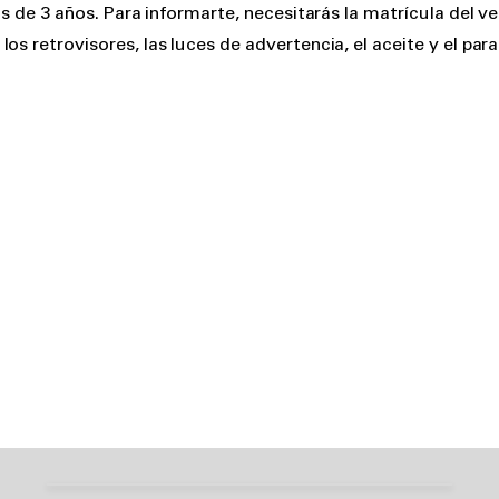
más de 3 años. Para informarte, necesitarás la matrícula del 
s retrovisores, las luces de advertencia, el aceite y el para
Leer la información del
neumáticos
Pasos clave del invierno