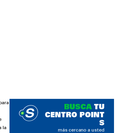
para
BUSCA
TU
CENTRO POINT
e
S
 la
más cercano a usted