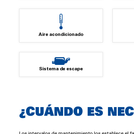
Aire acondicionado
Sistema de escape
Rich
¿CUÁNDO ES NEC
text
Los intervalos de mantenimiento los establece el 