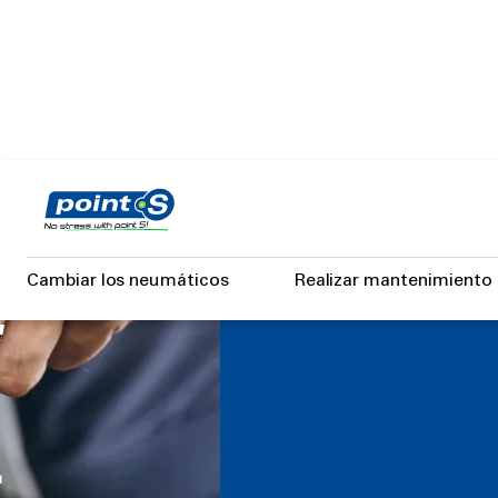
Skip
to
main
content
Cambiar los neumáticos
Realizar mantenimiento
a