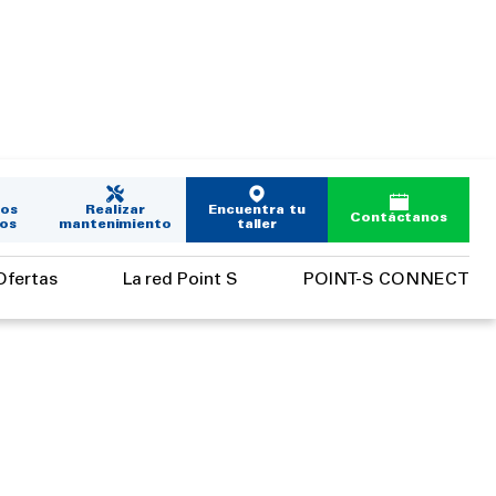
los
Realizar
Encuentra tu
Contáctanos
os
mantenimiento
taller
Ofertas
La red Point S
POINT-S CONNECT