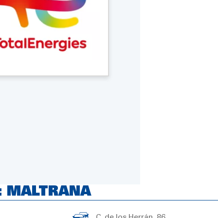
: MALTRANA
C. de los Herrán, 86