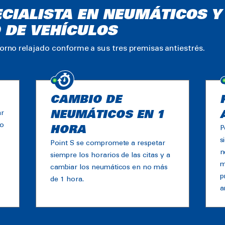
ECIALISTA EN NEUMÁTICOS Y
 DE VEHÍCULOS
torno relajado conforme a sus tres premisas antiestrés.
CAMBIO DE
ar
NEUMÁTICOS EN 1
lo
HORA
P
s
Point S se compromete a respetar
n
siempre los horarios de las citas y a
m
cambiar los neumáticos en no más
p
de 1 hora.
a