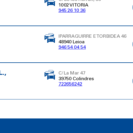
1002 VITORIA
945 26 10 36
IPARRAGUIRRE ETORBIDEA 46
48940 Leioa
946 54 04 54
.,
C/ La Mar 47
39750 Colindres
722656242