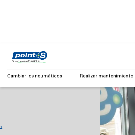
Skip
to
main
content
Cambiar los neumáticos
Realizar mantenimiento
m