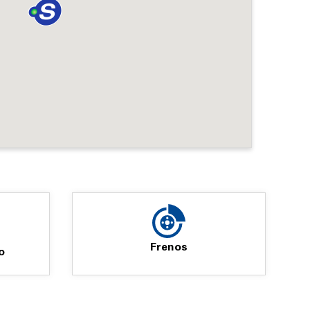
Frenos
o