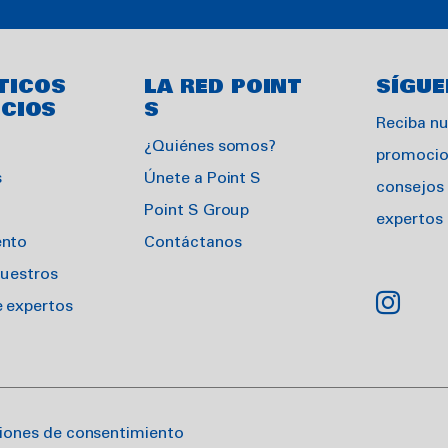
TICOS
LA RED POINT
SÍGU
ICIOS
S
Reciba nu
¿Quiénes somos?
promocio
s
Únete a Point S
consejos
Point S Group
expertos
ento
Contáctanos
nuestros
e expertos
iones de consentimiento