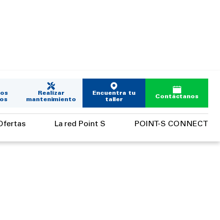
los
Realizar
Encuentra tu
Contáctanos
os
mantenimiento
taller
Ofertas
La red Point S
POINT-S CONNECT