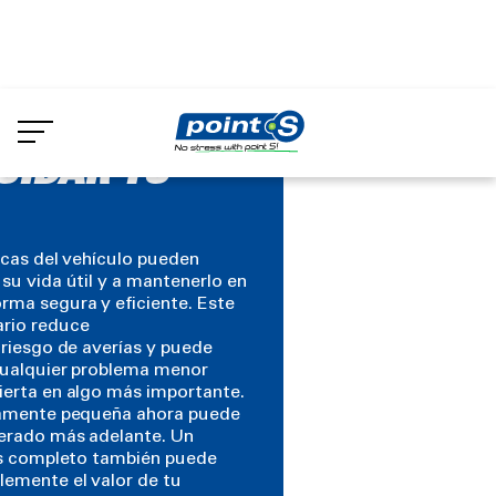
Skip
to
los
Cuidar tu coche
main
content
UIDAR TU
icas del vehículo pueden
su vida útil y a mantenerlo en
rma segura y eficiente. Este
ario reduce
 riesgo de averías y puede
 cualquier problema menor
ierta en algo más importante.
ivamente pequeña ahora puede
perado más adelante. Un
nes completo también puede
emente el valor de tu