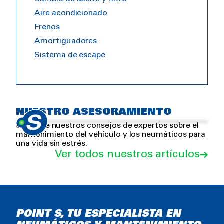
Aire acondicionado
Frenos
Amortiguadores
Sistema de escape
4 buenas razones para
Prepárate para la ITV
Seguridad vial
comprar neumáticos premium
NUESTRO ASESORAMIENTO
Consulte nuestros consejos de expertos sobre el
mantenimiento del vehículo y los neumáticos para
una vida sin estrés.
Ver todos nuestros artículos
POINT S, TU ESPECIALISTA EN