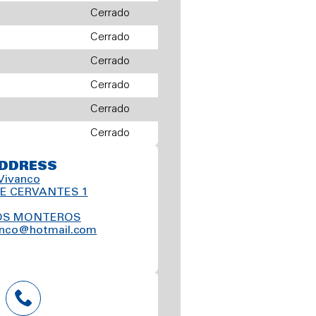
Cerrado
Cerrado
Cerrado
Cerrado
Cerrado
Cerrado
DDRESS
 Vivanco
DE CERVANTES 1
LOS MONTEROS
vanco@hotmail.com