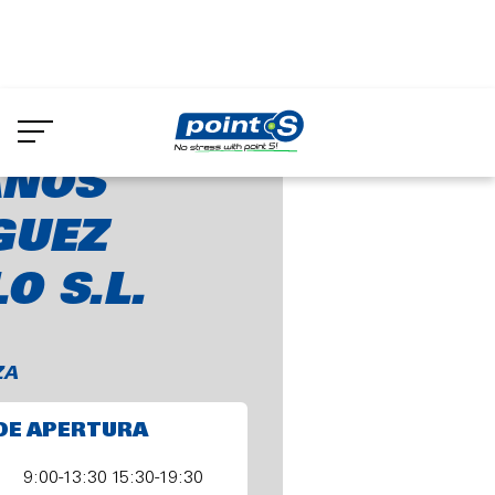
Skip
to
os Rodriguez Castelo S.L.
main
content
NOS
GUEZ
O S.L.
ZA
DE APERTURA
9:00-13:30 15:30-19:30